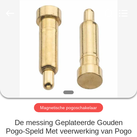
2026
Shenzhen
Sinrui
Technology
Co.,
Ltd..
All
Rights
HUIS
Reserved.
PRODUCTEN
ONGEVEER
ONS
FABRIEKSREIS
Magnetische pogoschakelaar
KWALITEITSCONTROLE
De messing Geplateerde Gouden
Pogo-Speld Met veerwerking van Pogo