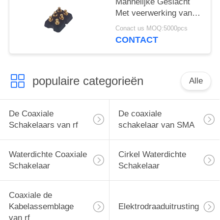
Mannelijke Geslacht
Met veerwerking van
Pogo Pin Connector
Conact us MOQ:5000pcs
Magnetic 2x3P
CONTACT
populaire categorieën
Alle
De Coaxiale
De coaxiale
Schakelaars van rf
schakelaar van SMA
Waterdichte Coaxiale
Cirkel Waterdichte
Schakelaar
Schakelaar
Coaxiale de
Kabelassemblage
Elektrodraaduitrusting
van rf