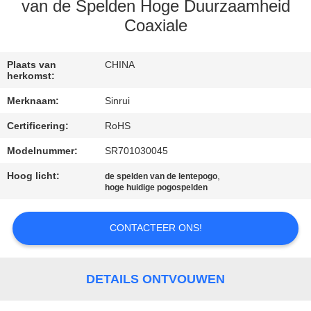
CONTACTEER
van de Spelden Hoge Duurzaamheid
ONS
Coaxiale
VERZOEK
Plaats van
CHINA
herkomst:
OM
Merknaam:
Sinrui
EEN
Certificering:
RoHS
CITAAT
Modelnummer:
SR701030045
Hoog licht:
,
SITEMAP
de spelden van de lentepogo
hoge huidige pogospelden
PRIVACY
CONTACTEER ONS!
POLICY
DETAILS ONTVOUWEN