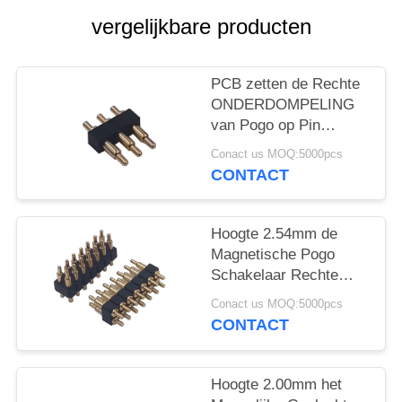
vergelijkbare producten
PCB zetten de Rechte
ONDERDOMPELING
van Pogo op Pin
Connector 1x3P Met
Conact us MOQ:5000pcs
veerwerking
CONTACT
Hoogte 2.54mm de
Magnetische Pogo
Schakelaar Rechte
ONDERDOMPELING
Conact us MOQ:5000pcs
van 2x7P voor PCB zet
CONTACT
op
Hoogte 2.00mm het