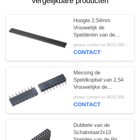
vergelijkbare producten
Hoogte 2.54mm
Vrouwelijk de
Speldentin van de
Kopbalschakelaar 1x36
please contact us MOQ:5000pcs
plateerde Rechte
CONTACT
ONDERDOMPELING
voor PCB-Steun
Messing de
Speldkopbal van 2,54
Vrouwelijke de
Kopbal1x8pins Tin
please contact us MOQ:5000pcs
Geplateerde Rechte
CONTACT
PCB van Mm
Dubbele van de
Schakelaar2x13
Spelden van de Rij