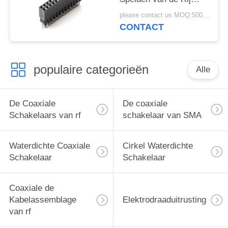
Vrouwelijke Kopbal de
please contact us MOQ:5000pcs
Kopbalhoogte van
CONTACT
Arduino Gouden
Geplateerde
populaire categorieën
Alle
De Coaxiale
De coaxiale
Schakelaars van rf
schakelaar van SMA
Waterdichte Coaxiale
Cirkel Waterdichte
Schakelaar
Schakelaar
Coaxiale de
Kabelassemblage
Elektrodraaduitrusting
van rf