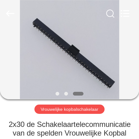
2026
Shenzhen
Sinrui
Technology
Co.,
Ltd..
All
Rights
HUIS
Reserved.
PRODUCTEN
ONGEVEER
ONS
FABRIEKSREIS
Vrouwelijke kopbalschakelaar
KWALITEITSCONTROLE
2x30 de Schakelaartelecommunicatie
van de spelden Vrouwelijke Kopbal