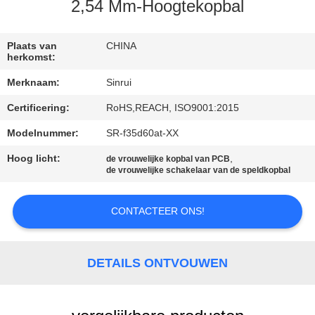
CONTACTEER
2,54 Mm-Hoogtekopbal
ONS
Plaats van
CHINA
herkomst:
VERZOEK
Merknaam:
Sinrui
OM
Certificering:
RoHS,REACH, ISO9001:2015
EEN
Modelnummer:
SR-f35d60at-XX
CITAAT
Hoog licht:
,
de vrouwelijke kopbal van PCB
de vrouwelijke schakelaar van de speldkopbal
SITEMAP
CONTACTEER ONS!
PRIVACY
POLICY
DETAILS ONTVOUWEN