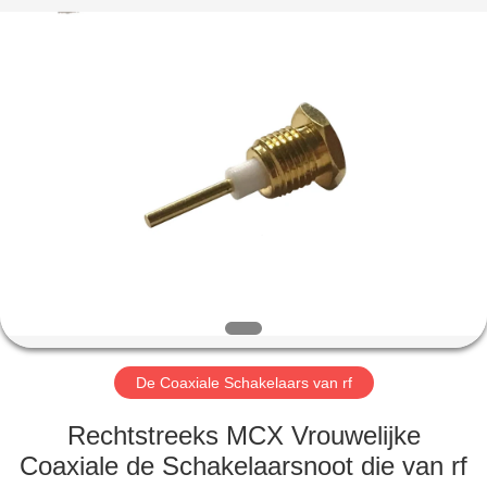
2026
Shenzhen
Sinrui
Technology
Co.,
Ltd..
All
Rights
HUIS
Reserved.
PRODUCTEN
ONGEVEER
ONS
FABRIEKSREIS
De Coaxiale Schakelaars van rf
KWALITEITSCONTROLE
Rechtstreeks MCX Vrouwelijke
Coaxiale de Schakelaarsnoot die van rf