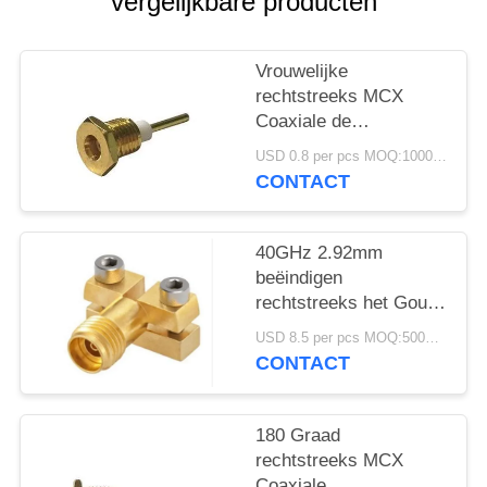
vergelijkbare producten
Vrouwelijke
rechtstreeks MCX
Coaxiale de
Schakelaarsnoot die
USD 0.8 per pcs MOQ:1000 PCs
van rf met Micro-
CONTACT
Streep opzetten
40GHz 2.92mm
beëindigen
rechtstreeks het Goud
van de
USD 8.5 per pcs MOQ:500PCS
Lanceringsschakelaar
CONTACT
voor PCB-Test wordt
geplateerd die
180 Graad
rechtstreeks MCX
Coaxiale