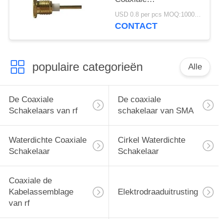
Schakelaarsnoot die
USD 0.8 per pcs MOQ:1000 PCs
500 Cyles opzetten
CONTACT
populaire categorieën
Alle
De Coaxiale
De coaxiale
Schakelaars van rf
schakelaar van SMA
Waterdichte Coaxiale
Cirkel Waterdichte
Schakelaar
Schakelaar
Coaxiale de
Kabelassemblage
Elektrodraaduitrusting
van rf