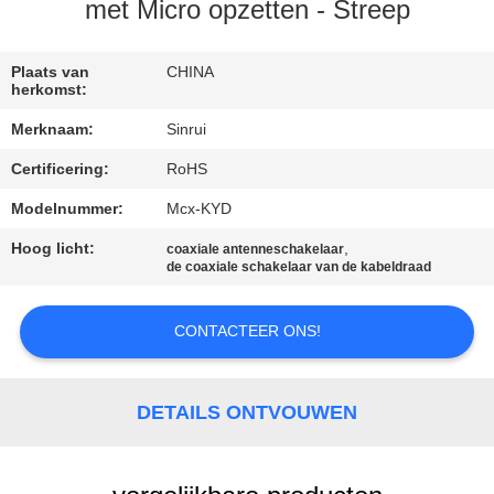
CONTACTEER
met Micro opzetten - Streep
ONS
Plaats van
CHINA
herkomst:
VERZOEK
Merknaam:
Sinrui
OM
Certificering:
RoHS
EEN
Modelnummer:
Mcx-KYD
CITAAT
Hoog licht:
,
coaxiale antenneschakelaar
de coaxiale schakelaar van de kabeldraad
SITEMAP
CONTACTEER ONS!
PRIVACY
POLICY
DETAILS ONTVOUWEN