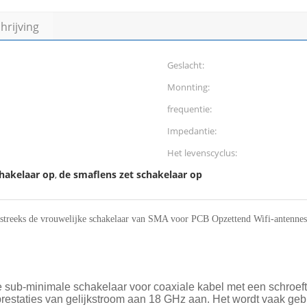
rijving
Geslacht:
Monnting:
frequentie:
Impedantie:
Het levenscyclus:
hakelaar op
de smaflens zet schakelaar op
,
tstreeks de vrouwelijke schakelaar van SMA voor PCB Opzettend Wifi-antennes
ie sub-minimale schakelaar voor coaxiale kabel met een schro
restaties van gelijkstroom aan 18 GHz aan. Het wordt vaak gebrui