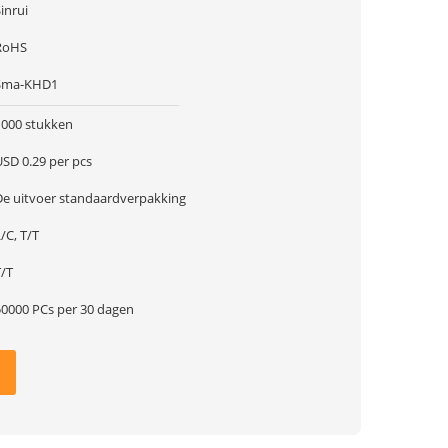
inrui
RoHS
Sma-KHD1
1000 stukken
USD 0.29 per pcs
De uitvoer standaardverpakking
/C, T/T
T/T
50000 PCs per 30 dagen