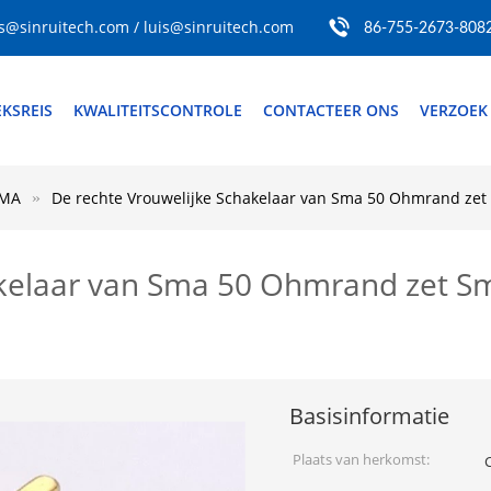
s@sinruitech.com / luis@sinruitech.com
86-755-2673-808
EKSREIS
KWALITEITSCONTROLE
CONTACTEER ONS
VERZOEK
SMA
De rechte Vrouwelijke Schakelaar van Sma 50 Ohmrand zet 
kelaar van Sma 50 Ohmrand zet Sm
Basisinformatie
Plaats van herkomst: