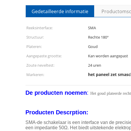
Gedetailleerde informatie
Productomsch
Reeksinterface:
SMA
Structuur:
Rechte 180°
Plateren:
Goud
Aangepaste grootte:
Kan worden aangepast
Zoute neveltest:
24 uren
het paneel zet smasc
Markeren:
De producten noemen
:
Het goud plateerde rech
Producten Descrption:
SMA-de schakelaar is een interface van de precis
een impedantie 50Ω. Het biedt uitstekende elektrop