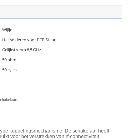
Wijfje
Het solderen voor PCB-Steun
Gelijkstroom 8,5 GHz
50 ohm
50 cyles
chakelaars
eftype koppelingsmechanisme. De schakelaar heeft
kt voor het verstrekken van rf-connectiviteit