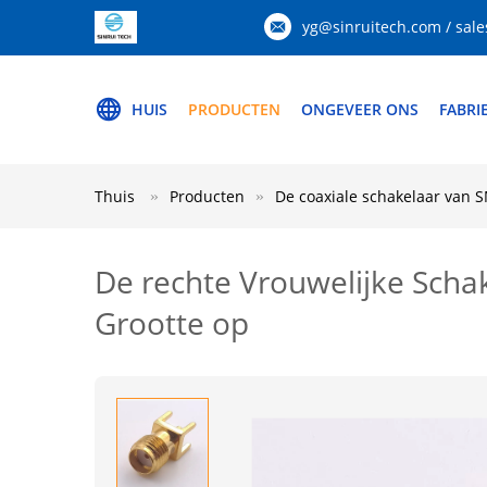
yg@sinruitech.com / sale
HUIS
PRODUCTEN
ONGEVEER ONS
FABRI
Thuis
Producten
De coaxiale schakelaar van 
De rechte Vrouwelijke Scha
Grootte op