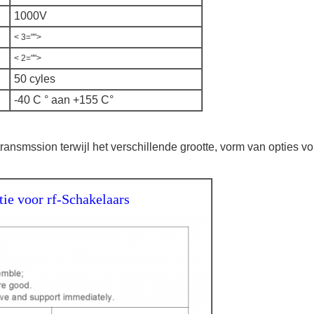
1000V
< 3="">
< 2="">
50 cyles
-40 C
° aan +155 C°
transmssion terwijl het verschillende grootte, vorm van opties v
tie voor rf-Schakelaars