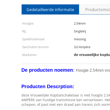
Gedetailleerde informatie
Productomsch
Hoogte:
2.54mm
Rij:
Singlelrij
Speldmateriaal:
messing
Geschatte stroom:
3,0 Ampère
de vrouwelijke kopba
Markeren:
De producten noemen
:
Hoogte 2.54mm vrou
Producten Descrption:
deze Vrouwelijke Kopbalschakelaar is met hoogte 2.5
AMPÈRE van huidige transmissie kan veroorloven. Het
schepen, of past met een draad aan haress zich vorm