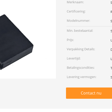
Merknaam:
S
Certificering:
Modelnummer:
Min. bestelaantal:
Prijs:
Verpakking Details:
Levertijd:
L
Betalingscondities:
Levering vermogen:
Contact nu