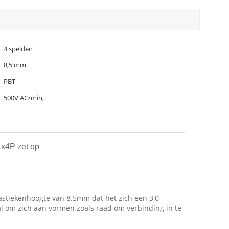
4 spelden
8,5 mm
PBT
500V AC/min,
x4P zet op
astiekenhoogte van 8.5mm dat het zich een 3,0
l om zich aan vormen zoals raad om verbinding in te