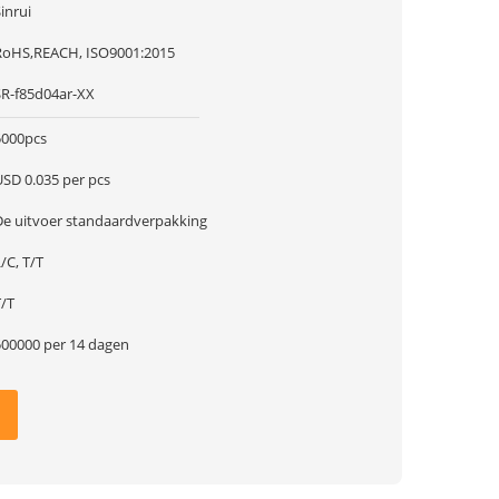
inrui
RoHS,REACH, ISO9001:2015
SR-f85d04ar-XX
5000pcs
USD 0.035 per pcs
De uitvoer standaardverpakking
/C, T/T
T/T
500000 per 14 dagen