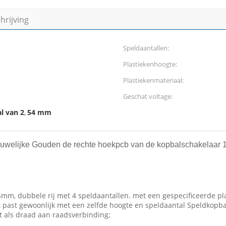
rijving
Speldaantallen:
Plastiekenhoogte:
Plastiekenmateriaal:
Geschat voltage:
l van 2
54 mm
,
welijke Gouden de rechte hoekpcb van de kopbalschakelaar 1
4mm, dubbele rij met 4 speldaantallen. met een gespecificeerde pl
 past gewoonlijk met een zelfde hoogte en speldaantal Speldkopba
t als draad aan raadsverbinding;