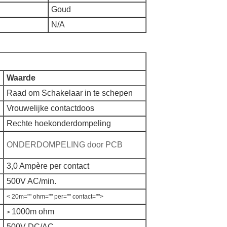
Goud
N/A
Waarde
Raad om Schakelaar in te schepen
Vrouwelijke contactdoos
Rechte hoekonderdompeling
ONDERDOMPELING door PCB
3,0 Ampère per contact
500V AC/min.
< 20m="" ohm="" per="" contact="">
1000m ohm
>
500V DC/AC