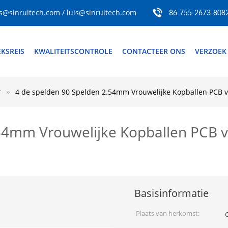
s@sinruitech.com / luis@sinruitech.com
86-755-2673-808
EKSREIS
KWALITEITSCONTROLE
CONTACTEER ONS
VERZOEK
r
4 de spelden 90 Spelden 2.54mm Vrouwelijke Kopballen PCB v
.54mm Vrouwelijke Kopballen PCB 
Basisinformatie
Plaats van herkomst: