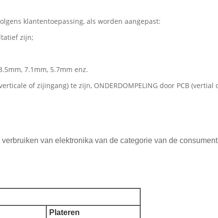
 volgens klantentoepassing, als worden aangepast:
atief zijn;
.
or 8.5mm, 7.1mm, 5.7mm enz.
ticale of zijingang) te zijn, ONDERDOMPELING door PCB (vertial of
 verbruiken van elektronika van de categorie van de consument, 
Plateren