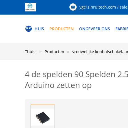
yg@sinruitech.com / sale
HUIS
PRODUCTEN
ONGEVEER ONS
FABRI
Thuis
Producten
vrouwelijke kopbalschakelaa
4 de spelden 90 Spelden 2
Arduino zetten op